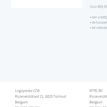
Voor €89,95 
• een credi
• de huiswe
• de videob
Logopedia VZW
MTRL BV
Rozeveldstraat 21, 8820 Torhout
Rozeveldst
Belgium
Belgium