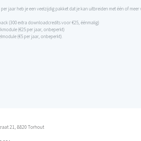
per jaar heb je een veelzijdig pakket dat je kan uitbreiden met één of meer
tpack (300 extra downloadcredits voor €25, éénmalig)
rkmodule (€25 per jaar, onbeperkt)
elmodule (€5 per jaar, onbeperkt).
raat 21, 8820 Torhout